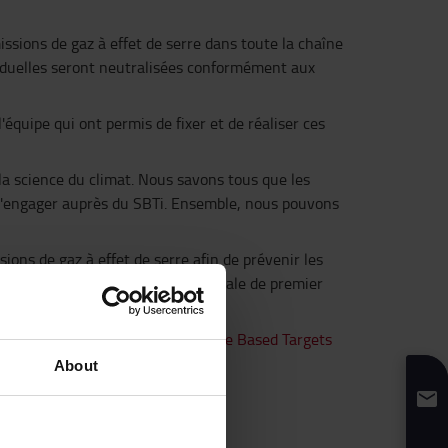
issions de gaz à effet de serre dans toute la chaîne
résiduelles seront neutralisées conformément aux
'équipe qui ont permis de fixer et de réaliser ces
la science du climat. Nous savons tous que les
 à s'engager auprès du SBTi. Ensemble, nous pouvons
sions de gaz à effet de serre afin de prévenir les
Le SBTi est une organisation mondiale de premier
é carbone.
Companies taking action - Science Based Targets
About