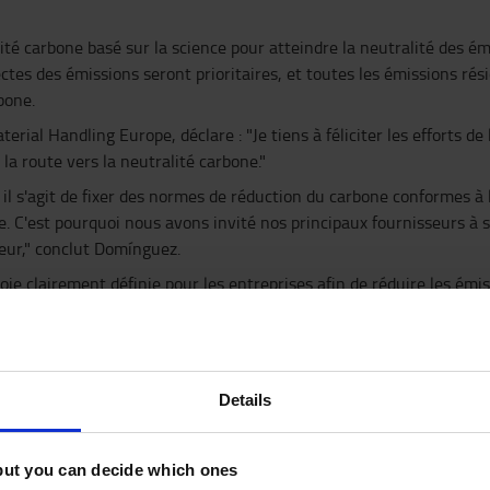
ité carbone basé sur la science pour atteindre la neutralité des ém
irectes des émissions seront prioritaires, et toutes les émissions 
bone.
al Handling Europe, déclare : "Je tiens à féliciter les efforts de l
la route vers la neutralité carbone."
il s'agit de fixer des normes de réduction du carbone conformes à 
tive. C'est pourquoi nous avons invité nos principaux fournisseurs
leur," conclut Domínguez.
oie clairement définie pour les entreprises afin de réduire les émis
ir les ambitions de limiter le réchauffement climatique à 1,5°C. 
s en matière de réduction des émissions et d'objectifs de neutralit
sed Targets et les objectifs de l'entreprise, vous pouvez consulter :
rope”)
Details
 2030 et la majorité de l'exercice 2041 se déroule en 2040.
but you can decide which ones