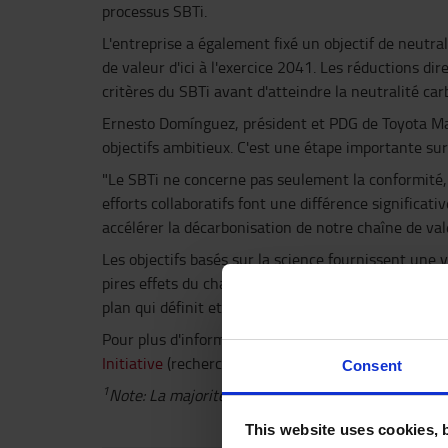
processus SBTi.
L'entreprise a également fixé un objectif de neutral
de valeur d'ici à l'exercice 2041. Les réductions d
critères du SBTi avant d'atteindre la neutralité car
Ernesto Domínguez, président et PDG de Toyota Materi
objectifs ambitieux. C'est une étape importante sur 
"Le SBTi ne concerne pas seulement la conformité, 
efforts collaboratifs font une différence significa
accélérer la décarbonisation de notre chaîne de va
Les objectifs basés sur la science fournissent une v
pires effets du changement climatique et de souten
plan qui définit et promeut les meilleures pratique
Pour plus d'informations sur l'initiative Science Ba
Initiative
(rechercher ”Toyota Material Handling Eu
Consent
1
Note: La majorité de l'exercice 2031 se déroule en
This website uses cookies, 