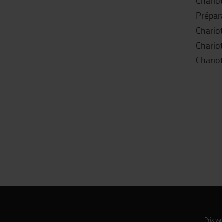
Chariot
Prépar
Chario
Chariot
Chariot
Prix v