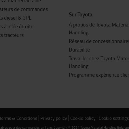
s à mât rétractable
ateurs de commandes
Sur Toyota
ts diesel & GPL
À propos de Toyota Materia
s à allée étroite
Handling
s tracteurs
Réseau de concessionnaire
Durabilité
Travailler chez Toyota Mater
Handling
Programme expérience clie
Terms & Conditions
Privacy policy
Cookie policy
Cookie settings
alables pour des commandes en ligne. Copyright © 2024 Toyota Material Handling Belgiu