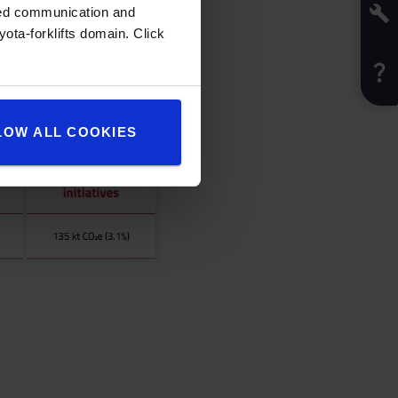
zed communication and
ota-forklifts domain. Click
LOW ALL COOKIES