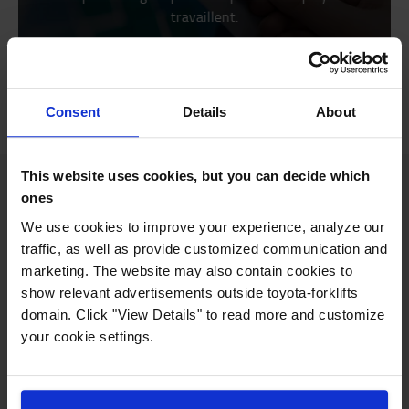
travaillent.
Consent
Details
About
This website uses cookies, but you can decide which
ones
Nos ambitions en matière de durabilité
We use cookies to improve your experience, analyze our
traffic, as well as provide customized communication and
marketing. The website may also contain cookies to
show relevant advertisements outside toyota-forklifts
Nous ancrons l’ESG dans notre fonctionnement et
domain. Click "View Details" to read more and customize
notre culture. Nous définissons ainsi des objectifs
your cookie settings.
clairs pour créer de la valeur à long terme, avec un
focus sur le climat et l’équité sociale. Nous
accélérons la décarbonation et renforçons notre