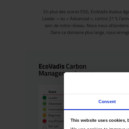
En plus des scores ESG, EcoVadis évalue éga
Leader » ou « Advanced », contre 21 % l’ann
sein de notre réseau. Nous nous attendons
Dans ce domaine plus large, nous enregi
Consent
This website uses cookies, 