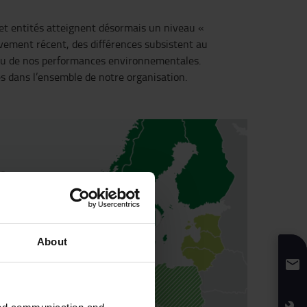
 et entités atteignent désormais un niveau «
vement récent, des différences subsistent au
eau de nos performances environnementales.
s dans l’ensemble de notre organisation.
About