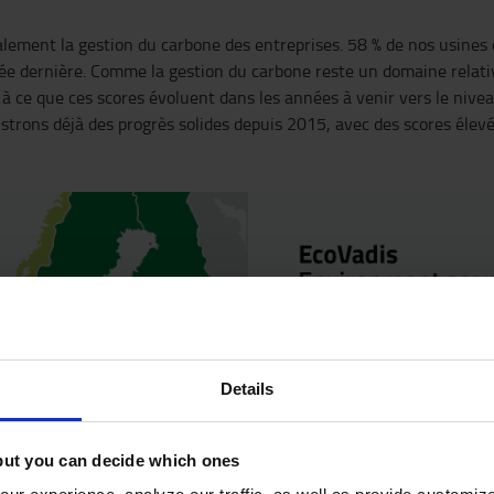
lement la gestion du carbone des entreprises. 58 % de nos usines
ée dernière. Comme la gestion du carbone reste un domaine relati
 à ce que ces scores évoluent dans les années à venir vers le niv
strons déjà des progrès solides depuis 2015, avec des scores élevé
Details
but you can decide which ones