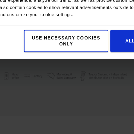
ur experience, analyze our traffic, as well as provide customi
lso contain cookies to show relevant advertisements outside toy
and customize your cookie settings.
USE NECESSARY COOKIES
AL
ONLY