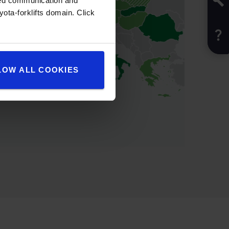
zed communication and
ota-forklifts domain. Click
LOW ALL COOKIES