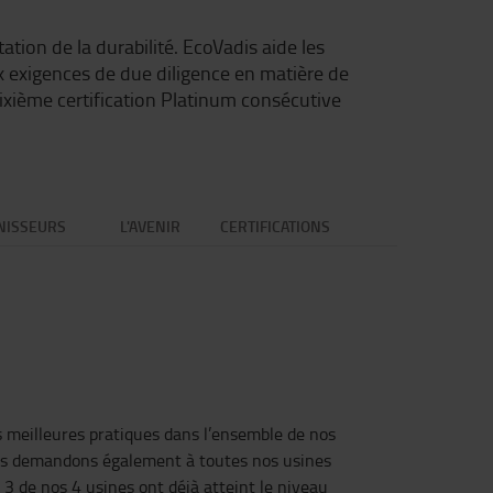
ion de la durabilité. EcoVadis aide les
aux exigences de due diligence en matière de
ixième certification Platinum consécutive
NISSEURS
L'AVENIR
CERTIFICATIONS
s meilleures pratiques dans l’ensemble de nos
ous demandons également à toutes nos usines
3 de nos 4 usines ont déjà atteint le niveau