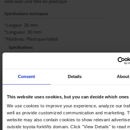
isolé avec une tête en plastique.
Spécifications techniques
*Largeur: 26 mm
*Longueur: 30 mm
*Matériau: Plastique/métal
Spécifications
Colour
:
Grey
Consent
Details
About
Contactez-nous
This website uses cookies, but you can decide which ones
We use cookies to improve your experience, analyze our traf
well as provide customized communication and marketing. 
website may also contain cookies to show relevant advertis
outside toyota-forklifts domain. Click "View Details" to read 