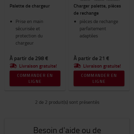
Palette de chargeur
Charger palette, pièces
Ram Mount
de rechange
Vêtements de travail
Prise en main
Goodies Toyota
pièces de rechange
sécurisée et
Eclairage
parfaitement
protection du
Equipement hivernal
adaptées
chargeur
Espace de travail et entrepôt
Catégorie
À partir de 298 €
À partir de 21 €
Livraison gratuite!
Livraison gratuite!
Equipements pour chargeur
(2)
COMMANDER EN
COMMANDER EN
LIGNE
LIGNE
2 de 2 produit(s) sont présentés
Besoin d'aide ou de