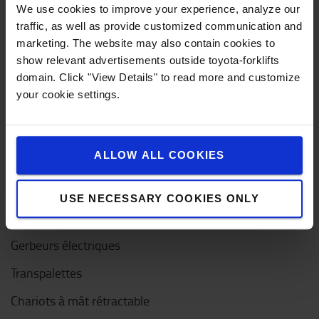
Service clientèle
We use cookies to improve your experience, analyze our
traffic, as well as provide customized communication and
Contactez-nous
marketing. The website may also contain cookies to
show relevant advertisements outside toyota-forklifts
Entretien d'urgence
domain. Click "View Details" to read more and customize
Questions fréquentes
your cookie settings.
Mon compte
ALLOW ALL COOKIES
Nouveaux chariots élévateurs
Chariots élévateurs électriques
USE NECESSARY COOKIES ONLY
Transpalettes électriques
Gerbeurs électriques
Transpalettes
Chariots à mât rétractable