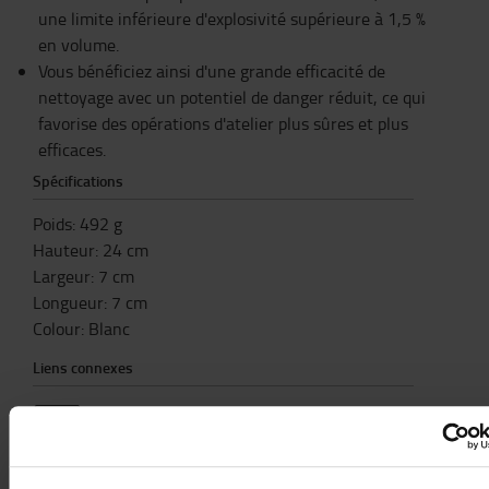
une limite inférieure d'explosivité supérieure à 1,5 %
en volume.
Vous bénéficiez ainsi d'une grande efficacité de
nettoyage avec un potentiel de danger réduit, ce qui
favorise des opérations d'atelier plus sûres et plus
efficaces.
Spécifications
Poids
:
492
g
Hauteur
:
24
cm
Largeur
:
7
cm
Longueur
:
7
cm
Colour
:
Blanc
Liens connexes
Safety Data Sheet