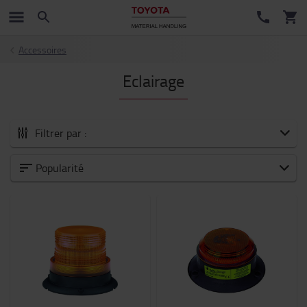
Accessoires
Eclairage
Filtrer par :
Tous les Accessoires
Popularité
Nouveautés
Fourches et extensions de fourches
Accessoires pour fourches
Sécurité
Chariots et trottinettes industriels
Batteries et électronique
Habitacle du chariot
Sièges