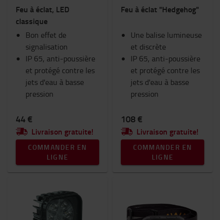
Feu à éclat, LED
Feu à éclat "Hedgehog"
Ram Mount
classique
Vêtements de travail
Bon effet de
Goodies Toyota
Une balise lumineuse
signalisation
Eclairage
et discrète
IP 65, anti-poussière
Equipement hivernal
IP 65, anti-poussière
et protégé contre les
Espace de travail et entrepôt
et protégé contre les
jets d'eau à basse
jets d'eau à basse
Catégorie
pression
pression
Feux de sécurité
(12)
44 €
108 €
Feux de travail
(11)
Livraison gratuite!
Livraison gratuite!
Lampes à flash et frontales
(6)
COMMANDER EN
COMMANDER EN
LIGNE
LIGNE