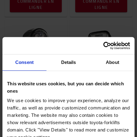
COMMANDER EN
COMMANDER EN
LIGNE
LIGNE
Consent
Details
About
Spot de sécurité LED -
Lampe de travail LED
Compact
anti-éblouissement
This website uses cookies, but you can decide which
Design Compact
Sans éblouissement,
ones
Convient pour un
n'aveuglera pas les
We use cookies to improve your experience, analyze our
montage sur des
personnes près du
traffic, as well as provide customized communication and
éléments plus élevés
véhicule
marketing. The website may also contain cookies to
show relevant advertisements outside toyota-forklifts
229 €
150 €
domain. Click "View Details" to read more and customize
Livraison gratuite!
Livraison gratuite!