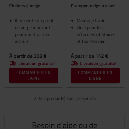
Chaînes à neige
Crampon neige à viser
Ram Mount
Vêtements de travail
Il présente un profil
Goodies Toyota
Montage facile
de gorge innovant
Eclairage
Idéal pour les
pour une traction
Equipement hivernal
véhicules utilitaires
accrue
Espace de travail et entrepôt
et tout-terrain
Catégorie
À partir de 268 €
À partir de 142 €
Livraison gratuite!
Livraison gratuite!
Chaines et crampons à neige
(2)
COMMANDER EN
COMMANDER EN
LIGNE
LIGNE
2 de 2 produit(s) sont présentés
Besoin d'aide ou de