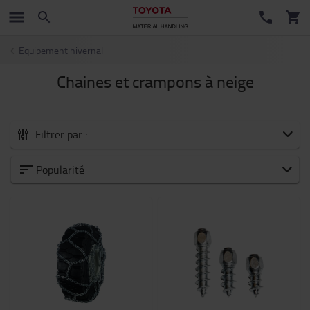
Equipement hivernal
Chaines et crampons à neige
Filtrer par :
Tous les Accessoires
Popularité
Nouveautés
Fourches et extensions de fourches
Accessoires pour fourches
Sécurité
Chariots et trottinettes industriels
Batteries et électronique
Habitacle du chariot
Sièges