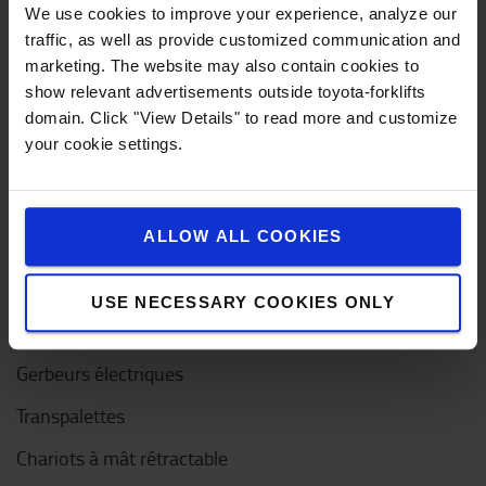
Service clientèle
We use cookies to improve your experience, analyze our
traffic, as well as provide customized communication and
Contactez-nous
marketing. The website may also contain cookies to
show relevant advertisements outside toyota-forklifts
Entretien d'urgence
domain. Click "View Details" to read more and customize
Questions fréquentes
your cookie settings.
Mon compte
ALLOW ALL COOKIES
Nouveaux chariots élévateurs
Chariots élévateurs électriques
USE NECESSARY COOKIES ONLY
Transpalettes électriques
Gerbeurs électriques
Transpalettes
Chariots à mât rétractable