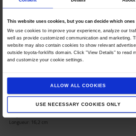
support de désinfectant pour les mains. Le support
fournit la force supplémentaire nécessaire pour
soutenir une corbeille de recyclage ou un
This website uses cookies, but you can decide which ones
distributeur de sécurité, sans endommager la
We use cookies to improve your experience, analyze our traf
ventouse ou la surface choisie.
well as provide customized communication and marketing. 
website may also contain cookies to show relevant advertis
Se connecte à :
outside toyota-forklifts domain. Click "View Details" to read 
-Skipper support/récepteur de ventouse
and customize your cookie settings.
-Corbeille Skipper
-Distributeur de sécurité Skipper
ALLOW ALL COOKIES
Spécifications
Poids
:
1,9
kg
USE NECESSARY COOKIES ONLY
Hauteur
:
18
cm
Largeur
:
16
cm
Longueur
:
16,2
cm