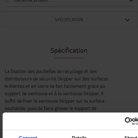
SPÉCIFICATION
Spécification
La fixation des poubelles de recyclage et des
distributeurs de sécurité Skipper sur des surfaces
brillantes et en verre se fait facilement grâce au
support de ventouse et à la ventouse Skipper. Il
suffit de fixer la ventouse Skipper sur la surface
souhaitée, puis de faire glisser le support de
ventouse. Les corbeilles de recyclage ou les
distributeurs de sécurité Skipper se glissent
ensuite dans le support. Le support n'est pas
nécessaire pour les articles plus légers tels que le
Consent
Details
About