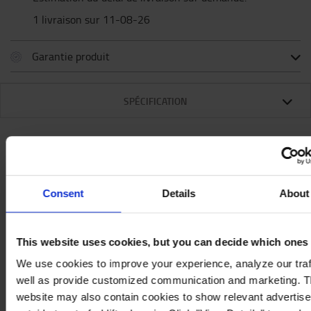
1 livraison sur 11-08-26
Garantie produit
SPÉCIFICATION
Spécification
Consent
Details
About
Créez facilement une barrière jusqu'à 36 m de long
avec l'hélice unique de ce kit de dérouleur de ruban
This website uses cookies, but you can decide which ones
pour cône de signalisation Skipper
We use cookies to improve your experience, analyze our traf
Créez une zone sûre avec ce kit de dérouleur de
well as provide customized communication and marketing. 
ruban pour cône de signalisation Skipper.
website may also contain cookies to show relevant advertis