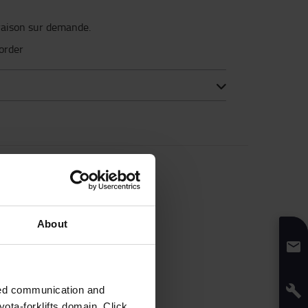
vraison sur demande.
korder
About
zed communication and
ota-forklifts domain. Click