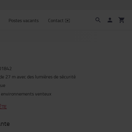
Postes vacants
Contact ✉️
01842
de 27 m avec des lumières de sécurité
que
es environnements venteux
ÈTE
ante