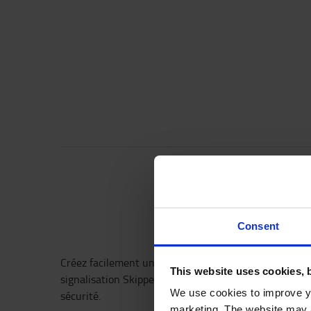
Consent
Créez facilement une barrière jusqu'à 27 m de long a
This website uses cookies, 
signalisation Skipper, qui inclue l'unique hélice de c
We use cookies to improve yo
sécurité.
marketing. The website may a