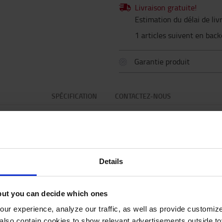
Livraison gratuite!
Estimation du délai de li
1 articles suivent en bac
Garantie produit
SPÉCIFICATION
CONTACTEZ-NOUS
Spécification
Details
vec ce kit de dérouleur de ruban pour cône de
but you can decide which ones
ône de signalisation Skipper et des lumières de
ur experience, analyze our traffic, as well as provide customi
lso contain cookies to show relevant advertisements outside toy