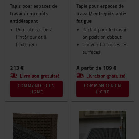
Tapis pour espaces de
Tapis pour espaces de
Ram Mount
travail/ entrepôts
travail/ entrepôts anti-
Vêtements de travail
antidérapant
fatigue
Goodies Toyota
Pour utilisation à
Eclairage
Parfait pour le travail
l'intérieur et à
Equipement hivernal
en position debout
l'extérieur
Espace de travail et entrepôt
Convient à toutes les
surfaces
Catégorie
213 €
À partir de 189 €
Tapis
(5)
Livraison gratuite!
Livraison gratuite!
COMMANDER EN
COMMANDER EN
LIGNE
LIGNE