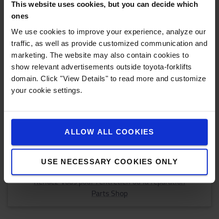
This website uses cookies, but you can decide which
ones
We use cookies to improve your experience, analyze our
Besoin d'aide ou de
traffic, as well as provide customized communication and
conseils ?
marketing. The website may also contain cookies to
show relevant advertisements outside toyota-forklifts
Quel que soit votre besoin, vous pouvez
domain. Click "View Details" to read more and customize
toujours nous contacter.
your cookie settings.
CONTACTEZ-NOUS
ALLOW ALL COOKIES
Vous cherchez quelque chose de
différent ?
USE NECESSARY COOKIES ONLY
Consultez nos chariots élévateurs d'occasion
Rendez-vous pour l'entretien ou la réparation
Parts Shop