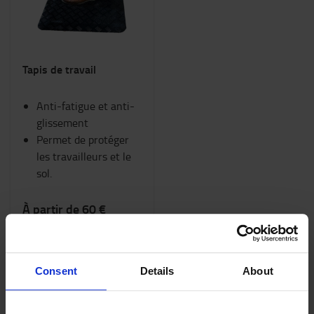
Tapis de travail
Anti-fatigue et anti-
glissement
Permet de protéger
les travailleurs et le
sol.
À partir de 60 €
Livraison gratuite!
COMMANDER EN
LIGNE
Consent
Details
About
5 de 5 produit(s) sont présentés