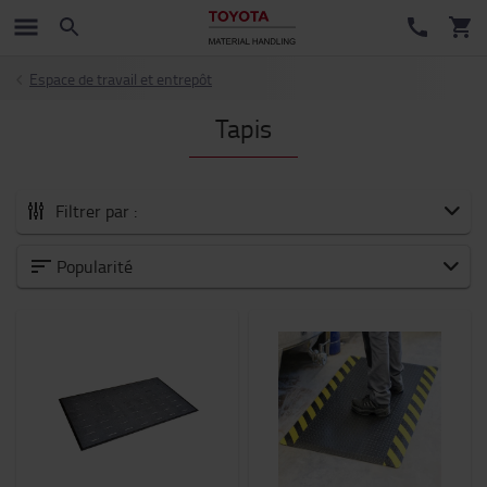
Espace de travail et entrepôt
Tapis
Filtrer par :
Tous les Accessoires
Popularité
Nouveautés
Fourches et extensions de fourches
Accessoires pour fourches
Sécurité
Chariots et trottinettes industriels
Batteries et électronique
Habitacle du chariot
Sièges