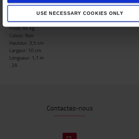
permanente.
USE NECESSARY COOKIES ONLY
Spécifications
Poids
:
84
kg
Colour
:
Noir
Hauteur
:
3,5
cm
Largeur
:
10
cm
Longueur
:
1,1
m
:
2A
Contactez-nous