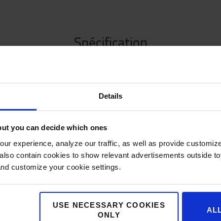
Spécification
rovisoirement des charges qui sont plus
Spéci
t rapides à installer, puisqu'il suffit de les
Details
ixées de manière sécurisée à l'aide d'une
Poids
:
e de la fourche. Version ouverte est uniquement
Colour
de la longueur de la rallonge de fourche.
Haute
but you can decide which ones
Large
ur experience, analyze our traffic, as well as provide customi
Longu
lso contain cookies to show relevant advertisements outside toy
a fourche sur 60% au moins de sa longueur
and customize your cookie settings.
riot industriel doivent être garantis
it être la même que celle de la fourche
USE NECESSARY COOKIES
AL
ONLY