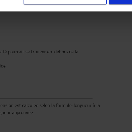
 sur l'ensemble de la longueur de la rallonge
vité pourrait se trouver en-dehors de la
ide
nsion est calculée selon la formule: longueur à la
ongueur approuvée