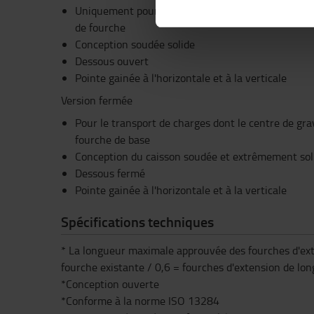
Uniquement pour le transport de charges réparties
de fourche
Conception soudée solide
Dessous ouvert
Pointe gainée à l'horizontale et à la verticale
Version fermée
Pour le transport de charges dont le centre de gra
fourche de base
Conception du caisson soudée et extrêmement sol
Dessous fermé
Pointe gainée à l'horizontale et à la verticale
Spécifications techniques
* La longueur maximale approuvée des fourches d'exte
fourche existante / 0,6 = fourches d'extension de l
*Conception ouverte
*Conforme à la norme ISO 13284