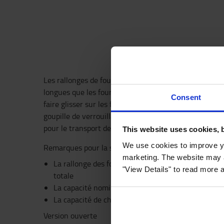
Les rallonges de fourche permettent de transporter p
longues que les fourches existantes. Elles sont faciles e
Consent
faire glisser sur les fourches existantes. Elles sont f
goupille de verrouillage qui se trouve derrière la tig
pour le transport de charges réparties sur l'ensemble 
This website uses cookies, 
We use cookies to improve yo
Remarques pour la sélection
marketing. The website may a
La rallonge des fourches doit être soutenue par l
"View Details" to read more 
totale
La capacité nominale et le centre de gravité du cha
La capacité de charge de la rallonge de fourche do
Version ouverte