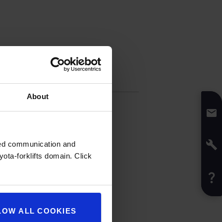
fications
About
27,4
kg
:
Noir
ur
:
4,6
cm
ur
:
14
cm
zed communication and
eur
:
1,8
m
ota-forklifts domain. Click
LOW ALL COOKIES