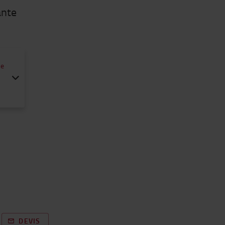
ante
he
DEVIS