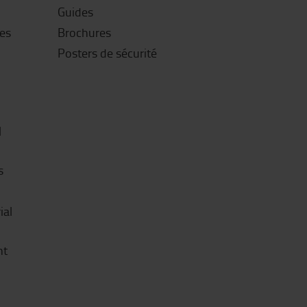
Guides
es
Brochures
Posters de sécurité
l
s
ial
nt