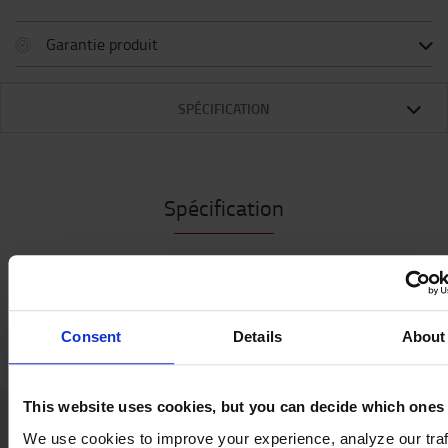
Garantie produit
SPÉCIFICATION
Spécification
Thermo à double paroi en acier inoxydable avec des
parties en plastique colorées. Volume : 450 ml. Logo
gravé au laser. Livré dans une boite-cadeau.
Consent
Details
About
This website uses cookies, but you can decide which ones
We use cookies to improve your experience, analyze our traf