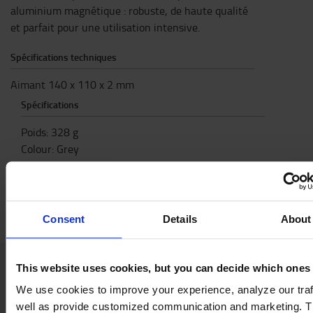
aluminium magnétique : robuste, de haute qualité
et parfait pour une utilisation intensive.
Spécifications techniques
Aimant 140 x 110 x 2 mm
Spécifications
Poids
:
328
g
Colour
:
Grey
Hauteur
:
2,5
cm
Largeur
:
23
cm
Longueur
:
31,5
cm
Consent
Details
About
This website uses cookies, but you can decide which ones
We use cookies to improve your experience, analyze our traf
Contactez-nous
well as provide customized communication and marketing. 