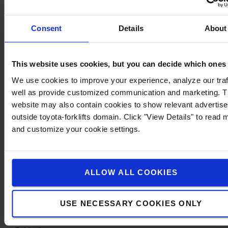
Courant de charge: 5A
Température de fonctionnement: -40 ° C / + 40 ° C
Consent
Details
About
Tension de charge: 14,4 V à 25 ° C
Charge d'entretien: 13,8 V
Classe IP: IP65
This website uses cookies, but you can decide which ones
Fusible: 7,5 A
We use cookies to improve your experience, analyze our traf
Certificat: EN 60335-2-29: 2004 + A2: 210, EN 60335-
well as provide customized communication and marketing. 
1: 2012 + A11: 2014, EN 62233: 2008, EN 55014-1:
website may also contain cookies to show relevant advertis
2006 + A1: 2009 + A2: 2011, EN 61000-3 -3: 2013, EN
outside toyota-forklifts domain. Click "View Details" to read 
61000- 3-2: 2014, EN 55014-2: 2015
and customize your cookie settings.
Le kit chargeur 1205 Flex contient:
1 x chargeur multi-charge 1205 Flex
1 câble de connexion MiniPlug Xtreme de 2,5 m
1 x câble d'admission MiniPlug de 1,5 m
ALLOW ALL COOKIES
1 x jeu de câbles
1 x kit de montage
USE NECESSARY COOKIES ONLY
Spécifications