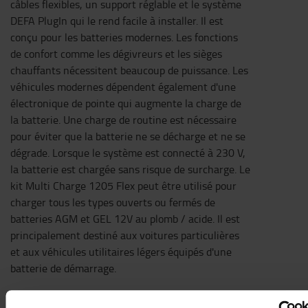
câbles flexibles, un support réglable et le système
DEFA PlugIn qui le rend facile à installer. Il est
conçu pour les batteries modernes. Les fonctions
de confort comme les dégivreurs et les sièges
chauffants nécessitent beaucoup de puissance. Les
véhicules modernes dépendent également d'une
électronique de pointe qui augmente la charge de
la batterie. Une charge de routine est nécessaire
pour éviter que la batterie ne se décharge et ne se
dégrade. Lorsque le système est connecté à 230 V,
la batterie est chargée sans risque de surcharge. Le
kit Multi Charge 1205 Flex peut être utilisé pour
charger tous les types ouverts ou fermés de
batteries AGM et GEL 12V au plomb / acide. Il est
principalement destiné aux voitures particulières
et aux véhicules utilitaires légers équipés d'une
batterie de démarrage.
Spécifications techniques