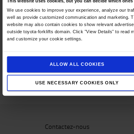
jusqu'à 0,9 kg
This website uses cookies, but you can decide which ones
1,5 pouces (taille C) : Pour l'équipement jusqu'à
We use cookies to improve your experience, analyze our traf
1,8 kg
well as provide customized communication and marketing. 
Pour fixer en toute sécurité des accessoires des
website may also contain cookies to show relevant advertis
chariots industriels non suspendus, où des forces
outside toyota-forklifts domain. Click "View Details" to read 
centrifuges très élevées peuvent se produire, il est
and customize your cookie settings.
recommandé de choisir un système d'une taille de
plus que celle qui est indiquée pour le poids seul.
ALLOW ALL COOKIES
Spécifications techniques
Méthode de montage : Griffe
USE NECESSARY COOKIES ONLY
Type : Base
Contactez-nous