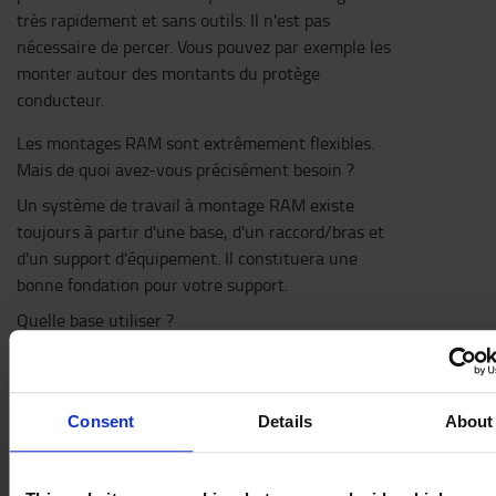
très rapidement et sans outils. Il n'est pas
nécessaire de percer. Vous pouvez par exemple les
monter autour des montants du protège
conducteur.
Les montages RAM sont extrêmement flexibles.
Mais de quoi avez-vous précisément besoin ?
Un système de travail à montage RAM existe
toujours à partir d'une base, d'un raccord/bras et
d'un support d'équipement. Il constituera une
bonne fondation pour votre support.
Quelle base utiliser ?
Il existe quatre systèmes différents selon le poids
de l'équipement à installer. Ils se distinguent
principalement par la taille des boules de
Consent
Details
About
connexion, de 1 à 1,5 pouces :
1 pouce (taille B) : Pour l'équipement léger,