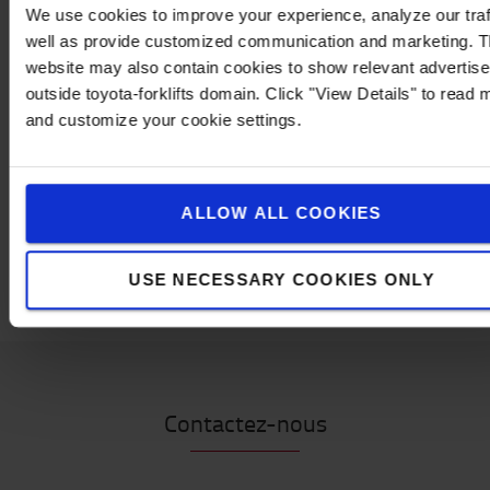
We use cookies to improve your experience, analyze our traf
Spécifications techniques
well as provide customized communication and marketing. 
12 – 48 V
website may also contain cookies to show relevant advertis
77 – 97 dB
outside toyota-forklifts domain. Click "View Details" to read 
Consommation d'énergie (W) : 2,4
and customize your cookie settings.
Normes : CE, UL
Spécifications
ALLOW ALL COOKIES
Poids
:
1
kg
Hauteur
:
7,1
cm
Largeur
:
10,2
cm
USE NECESSARY COOKIES ONLY
Contactez-nous