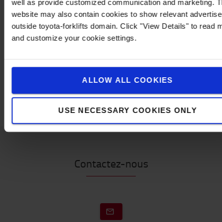
well as provide customized communication and marketing. 
dans les conteneurs, lors du chargement des
website may also contain cookies to show relevant advertis
camions ou dans les allées étroites des rayonnages.
outside toyota-forklifts domain. Click "View Details" to read 
Un contact "porte fermée" est disponible en option
and customize your cookie settings.
Spécifications techniques
*Remarque : veuillez toujours commander 1 pièce de
ALLOW ALL COOKIES
pivot (000-14-20IAP) pour rendre ce système
PilotProtector utilisable et complet.*
USE NECESSARY COOKIES ONLY
Contactez-nous