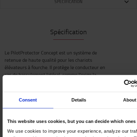
SPÉCIFICATION
Spécification
Le PilotProtector Concept est un système de
retenue de haute qualité pour les chariots
élévateurs à fourche. Il protège le conducteur en
cas de basculement latéral, comme l'exige la
directive européenne 2006/42/EG. Le
PilotProtector Concept combine toutes les
caractéristiques du PilotProtector. L'articulation
Consent
Details
About
pivotante stable supplémentaire permet d'ouvrir le
protecteur vers le haut. Grâce à cette
caractéristique peu encombrante, le PilotProtector
This website uses cookies, but you can decide which ones
Concept peut être utilisé dans des endroits où
We use cookies to improve your experience, analyze our traf
l'espace disponible est très réduit. Par exemple,