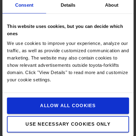
Consent
Details
About
Nouveaux chariots élévateurs
Chariots élévateurs électriques
This website uses cookies, but you can decide which
Transpalettes électriques
ones
We use cookies to improve your experience, analyze our
Gerbeurs électriques
traffic, as well as provide customized communication and
Transpalettes
marketing. The website may also contain cookies to
show relevant advertisements outside toyota-forklifts
Chariots à mât rétractable
domain. Click "View Details" to read more and customize
your cookie settings.
Préparateurs de commandes
Chariots diesel & GPL
Chariots à allée étroite
ALLOW ALL COOKIES
Chariots tracteurs
USE NECESSARY COOKIES ONLY
Entretien de chariots élévateurs