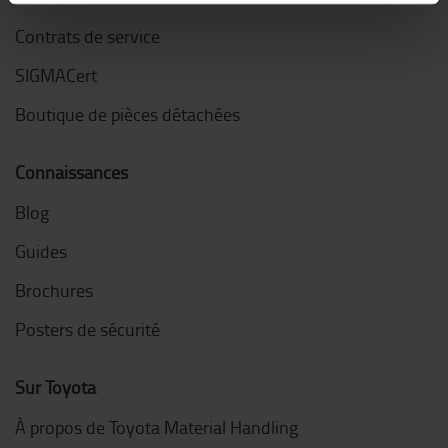
Contrats de service
SIGMACert
Boutique de pièces détachées
Connaissances
Blog
Guides
Brochures
Posters de sécurité
Sur Toyota
À propos de Toyota Material Handling