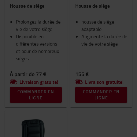
Housse de siège
Housse de siège
Ram Mount
Vêtements de travail
Prolongez la durée de
Goodies Toyota
housse de siège
vie de votre siège
Eclairage
adaptable
Disponible en
Equipement hivernal
Augmente la durée de
différentes versions
Espace de travail et entrepôt
vie de votre siège
et pour de nombreux
Catégorie
sièges
Housses de siège
(3)
À partir de 77 €
155 €
Livraison gratuite!
Livraison gratuite!
COMMANDER EN
COMMANDER EN
LIGNE
LIGNE