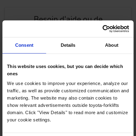
Besoin d'aide ou de
conseils ?
Quel que soit votre besoin, vous pouvez
Consent
Details
About
toujours nous contacter.
CONTACTEZ-NOUS
This website uses cookies, but you can decide which
ones
Vous cherchez quelque chose de
We use cookies to improve your experience, analyze our
différent ?
traffic, as well as provide customized communication and
Consultez nos chariots élévateurs d'occasion
marketing. The website may also contain cookies to
Rendez-vous pour l'entretien ou la réparation
show relevant advertisements outside toyota-forklifts
Parts Shop
domain. Click "View Details" to read more and customize
your cookie settings.