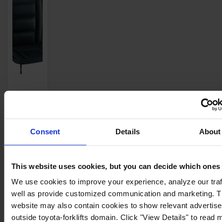
Couvre-
siège
chauffant
Deux
Consent
Details
About
niveaux
de
chaleur:
This website uses cookies, but you can decide which ones
chaleur
We use cookies to improve your experience, analyze our traf
permanente
well as provide customized communication and marketing. 
ou
website may also contain cookies to show relevant advertis
chauffage
outside toyota-forklifts domain. Click "View Details" to read 