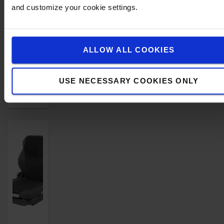
rapide
and customize your cookie settings.
Support
lombaire
intégré
ALLOW ALL COOKIES
73 €
COMMANDER
USE NECESSARY COOKIES ONLY
EN LIGNE