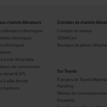
ux chariots élévateurs
Entretien de chariots éléva
s élévateurs électriques
Contrats de service
lettes électriques
SIGMACert
rs électriques
Boutique de pièces détaché
alettes
s à mât rétractable
ateurs de commandes
Sur Toyota
ts diesel & GPL
À propos de Toyota Materia
s à allée étroite
Handling
s tracteurs
Réseau de concessionnaire
Durabilité