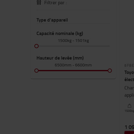
Filtrer par :
Type d'appareil
Capacité nominale (kg)
1500kg
-
1501kg
Hauteur de levée (mm)
6500mm
-
6600mm
8FB
Toyo
élec
Char
appl
1500
k
1 0