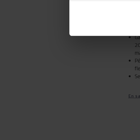
Loc
Ga
20
m
Pé
fl
Se
En sa