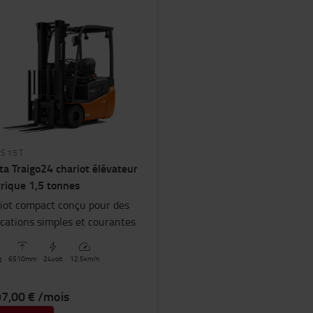
ES15T
ta Traigo24 chariot élévateur
trique 1,5 tonnes
iot compact conçu pour des
ications simples et courantes
g
6510
mm
24
volt
12.5
km/h
97,00 € /mois