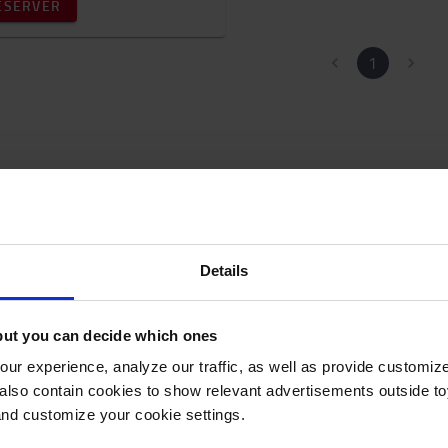
ÉSERVER
1
Nos solutions de location
Details
 à ce que la location d'un chariot élévateur reste abordable et par
location à court terme, de location à long terme ou 
 solutions de
but you can decide which ones
ur experience, analyze our traffic, as well as provide customi
lso contain cookies to show relevant advertisements outside toy
and customize your cookie settings.