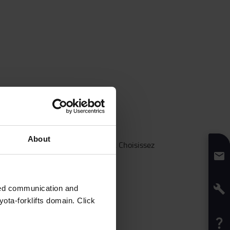
About
faitement adaptée à vos activités. Choisissez
de leasing
.
zed communication and
ota-forklifts domain. Click