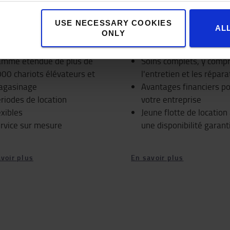
USE NECESSARY COOKIES
AL
ONLY
ation à court terme
Location à long ter
mme étendue de plus de
Soins complets, y compr
00 chariots élévateurs et
l'entretien et les répara
agasinage
Avantages financiers p
riodes de location
votre entreprise
exibles
Jeune flotte de location
rvice sur mesure
une disponibilité garant
voir plus
En savoir plus