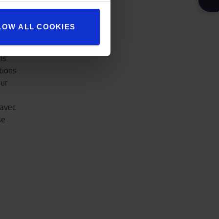
LOW ALL COOKIES
me
is
tions
our
 avec
ie