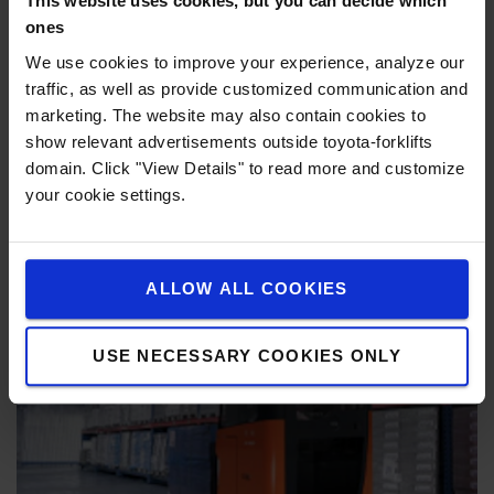
This website uses cookies, but you can decide which
ones
Excellente visibilité de la charge
We use cookies to improve your experience, analyze our
traffic, as well as provide customized communication and
Pour augmenter productivité et sécurité, le design épuré
marketing. The website may also contain cookies to
du mât et du tablier porte-fourche, associé à un toit de
show relevant advertisements outside toyota-forklifts
protection transparent (barres d'acier ou verre transparent
domain. Click "View Details" to read more and customize
en option), vous offre une visibilité optimale sur la charge.
your cookie settings.
ALLOW ALL COOKIES
USE NECESSARY COOKIES ONLY