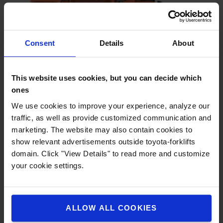
Consent
Details
About
Accès rapide à la batterie
This website uses cookies, but you can decide which
ones
Le panneau latéral de batterie s’ouvre complètement sans
utiliser d’outils. L'ouverture du chassis permet de retirer la
We use cookies to improve your experience, analyze our
batterie par le côté grâce à un transpalette électrique.
traffic, as well as provide customized communication and
marketing. The website may also contain cookies to
show relevant advertisements outside toyota-forklifts
domain. Click "View Details" to read more and customize
your cookie settings.
ALLOW ALL COOKIES