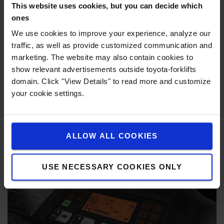
This website uses cookies, but you can decide which
ones
We use cookies to improve your experience, analyze our
traffic, as well as provide customized communication and
marketing. The website may also contain cookies to
Excellente visibilité périphérique
show relevant advertisements outside toyota-forklifts
domain. Click "View Details" to read more and customize
Le mât et le toit de protection à vue dégagée garantissent
your cookie settings.
au cariste une excellente visibilité sur la charge et
l'environnement de travail.
ALLOW ALL COOKIES
USE NECESSARY COOKIES ONLY