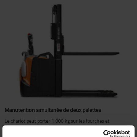
Manutention simultanée de deux palettes
Le chariot peut porter 1 000 kg sur les fourches et
1 000 kg sur les bras de support, l’idéal pour le
(dé)chargement de camions ou la manutention simultanée