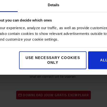
Details
but you can decide which ones
ur experience, analyze our traffic, as well as provide customi
lso contain cookies to show relevant advertisements outside toy
and customize your cookie settings.
Download jouw gratis checklist
USE NECESSARY COOKIES
AL
ONLY
eteen een praktische checklist die je helpt om dagelijkse heftruc
snel en correct uit te voeren.
DOWNLOAD JOUW GRATIS EXEMPLAAR