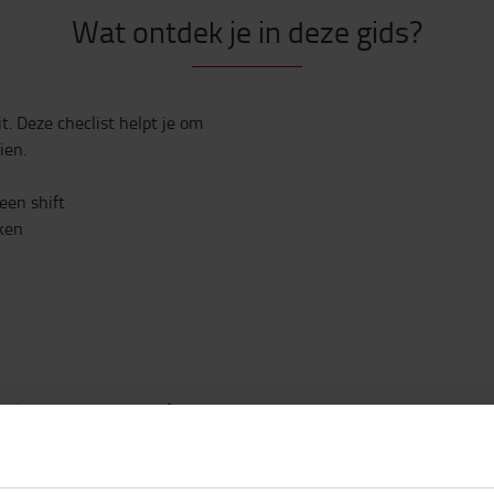
Wat ontdek je in deze gids?
t. Deze checlist helpt je om
ien.
 een shift
jken
rklein je de kans op defecten
elke controle snel en