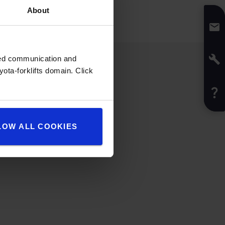
About
zed communication and
ota-forklifts domain. Click
LOW ALL COOKIES
kcontroles