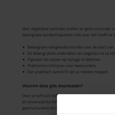
Voer dagelijkse controles sneller en gestructuurder ui
belangrijke aandachtspunten niet over het hoofd te z
Belangrijke veiligheidscontroles voor de start van
De belangrijkste onderdelen om dagelijks na te ki
Signalen die wijzen op slijtage of defecten
Praktische richtlijnen voor bestuurders
Een praktisch overzicht dat je meteen toepast
Waarom deze gids downloaden?
Door je heftruck heftruck dagelijks te controleren, ve
en onverwachte stilstand. Deze checklist helpt je om 
gestructureerd uit te voeren.