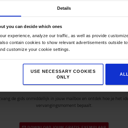
Details
but you can decide which ones
ur experience, analyze our traffic, as well as provide customi
lso contain cookies to show relevant advertisements outside toy
and customize your cookie settings.
USE NECESSARY COOKIES
Download jouw gratis gids
AL
ONLY
vang de gids onmiddellijk in jouw mailbox en ontdek hoe je het id
vervangingsmoment bepaalt.
DOWNLOAD JOUW GRATIS EXEMPLAAR