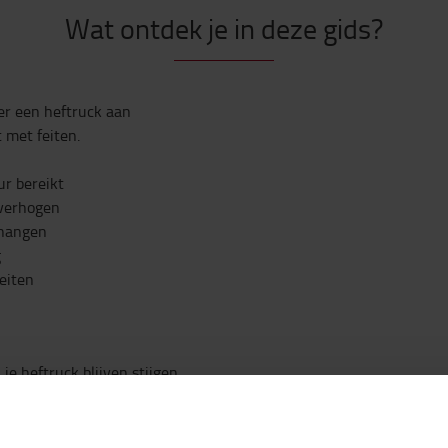
Wat ontdek je in deze gids?
er een heftruck aan
 met feiten.
ur bereikt
 verhogen
enhangen
g
eiten
e heftruck blijven stijgen,
ingsdossier voorbereidt. Ook
ijfelt tussen verder
lle inzichten om een