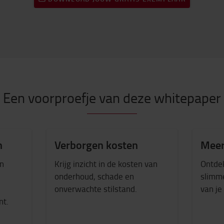
Een voorproefje van deze whitepaper
n
Verborgen kosten
Meer
en
Krijg inzicht in de kosten van
Ontdek
onderhoud, schade en
slimme
onverwachte stilstand.
van je
ent.