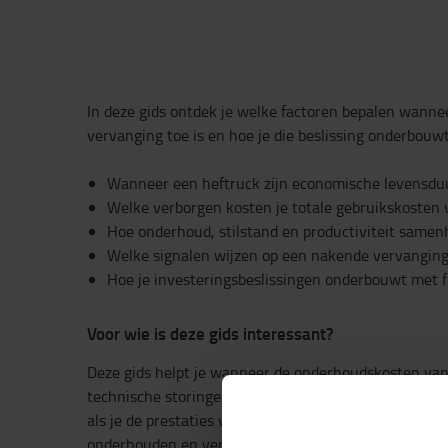
In deze gids ontdek je welke factoren bepalen wanne
vervanging toe is en hoe je die beslissing onderbouwt
Wanneer een heftruck zijn economische levensdu
Welke verborgen kosten je totale gebruikskosten
Hoe onderhoud, stilstand en productiviteit sam
Welke signalen wijzen op een nakende vervangin
Hoe je investeringsbeslissingen onderbouwt met f
Voor wie is deze gids interessant?
Deze gids helpt je wanneer de onderhoudskosten van j
technische storingen vaker voorkomen of je invester
als je de prestaties van je vloot wilt verbeteren of tw
onderhouden en vervangen, biedt deze gids waardevo