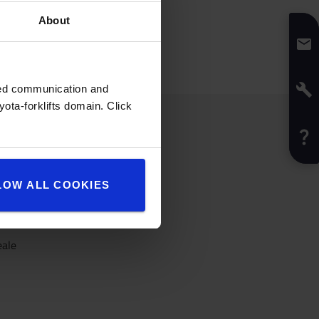
About
zed communication and
ota-forklifts domain. Click
LOW ALL COOKIES
eale