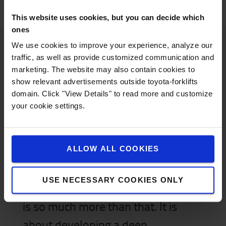
This website uses cookies, but you can decide which
ones
We use cookies to improve your experience, analyze our
traffic, as well as provide customized communication and
marketing. The website may also contain cookies to
show relevant advertisements outside toyota-forklifts
domain. Click "View Details" to read more and customize
your cookie settings.
'Innovation is about creating value
in novel ways. Every day we are
ALLOW ALL COOKIES
working with
cutting
-
USE NECESSARY COOKIES ONLY
edge
technologies, but innovation
is so much more than that. It is
about developing a deep