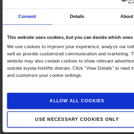
*Temps de chargement complet : 225 minutes
*Température de fonctionnement : -20 à +40
Consent
Details
About
*Nombre de LED 3
*Couleur des LED : Blanc
*Température de couleur : 4600K à 5400k
This website uses cookies, but you can decide which ones
*Indice de rendu des couleurs : 80
We use cookies to improve your experience, analyze our traf
*Test de chute : 2 mètres
well as provide customized communication and marketing. 
website may also contain cookies to show relevant advertis
outside toyota-forklifts domain. Click "View Details" to read 
and customize your cookie settings.
Contactez-nous
ALLOW ALL COOKIES
USE NECESSARY COOKIES ONLY