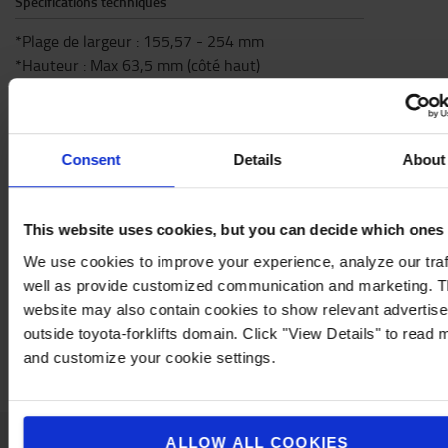
Spécifications techniques
*Plage de largeur : 155,57 - 254 mm
*Hauteur : Max 63,5 mm (côté haut)
*Hauteur : Max 44,45 mm (côté bas)
*Poids : 0,363 kg
*Matériau : Acier revêtu par poudrage, composite haute
résistance
Consent
Details
About
*Écrous et vis inclus
Note : Une base supplémentaire de la taille de votre
This website uses cookies, but you can decide which ones
système est requise pour le montage. Le support
d'imprimante dispose de trous au format AMPS à
We use cookies to improve your experience, analyze our traf
l'arrière à cet effet.
well as provide customized communication and marketing. 
Spécifications
website may also contain cookies to show relevant advertis
outside toyota-forklifts domain. Click "View Details" to read 
Poids
:
363
g
and customize your cookie settings.
ALLOW ALL COOKIES