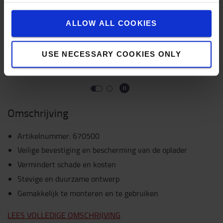
ALLOW ALL COOKIES
USE NECESSARY COOKIES ONLY
Omschrijving
Artikelnummer
:
670500
Veilige bevestiging en bescherming van de oplader
Vermindert schade en kosten
Stevige en duurzame ontwerp
Gemakkelijk te monteren en te gebruiken
LEES VOLLEDIGE OMSCHRIJVING