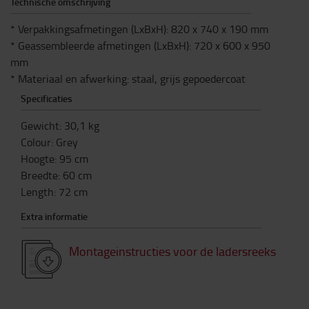
Technische omschrijving
* Verpakkingsafmetingen (LxBxH): 820 x 740 x 190 mm
* Geassembleerde afmetingen (LxBxH): 720 x 600 x 950
mm
* Materiaal en afwerking: staal, grijs gepoedercoat
Specificaties
Gewicht
:
30,1
kg
Colour
:
Grey
Hoogte
:
95
cm
Breedte
:
60
cm
Length
:
72
cm
Extra informatie
Montageinstructies voor de ladersreeks