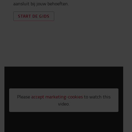
aansluit bij jouw behoeften.
START DE GIDS
Please
accept marketing-cookies
to watch this
video.