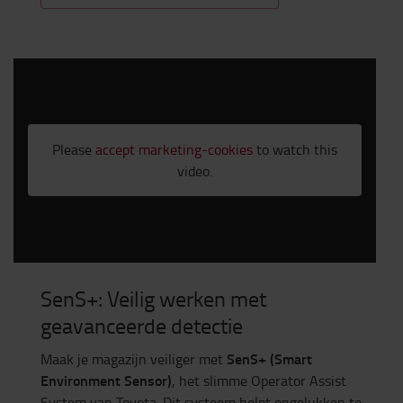
Please
accept marketing-cookies
to watch this
video.
SenS+: Veilig werken met
geavanceerde detectie
SenS+ (Smart
Maak je magazijn veiliger met
Environment Sensor)
, het slimme Operator Assist
System van Toyota. Dit systeem helpt ongelukken te