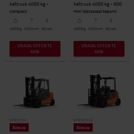
heftruck 4000 kg -
heftruck 4000 kg - 600
1000kg
-
8000kg
compact
mm lastzwaartepunt
Hefhoogte (mm)
4000
kg
6500
mm
80
volt
4000
kg
6500
mm
80
volt
6500mm
-
7500mm
VRAAG OFFERTE
VRAAG OFFERTE
Aantal wielen
AAN
AAN
3
(11)
4
(23)
Totale hoogte (mm)
2000mm
-
2900mm
9FBH50F
9FBHK35F
Nieuw
Nieuw