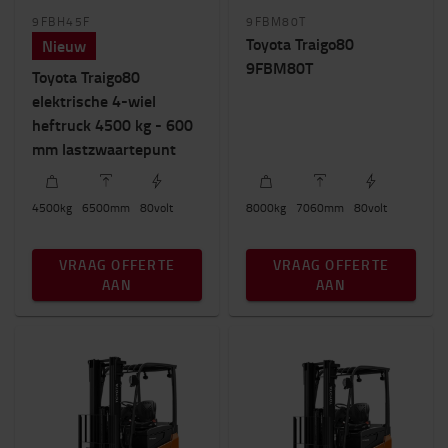
9FBH45F
9FBM80T
Toyota Traigo80
Nieuw
9FBM80T
Toyota Traigo80
elektrische 4-wiel
heftruck 4500 kg - 600
mm lastzwaartepunt
4500
kg
6500
mm
80
volt
8000
kg
7060
mm
80
volt
VRAAG OFFERTE
VRAAG OFFERTE
AAN
AAN