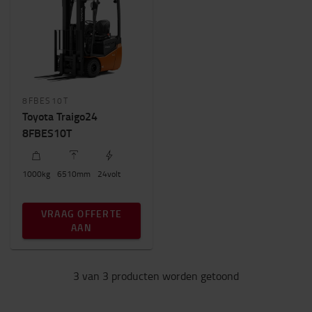
Totale hoogte (mm)
2000mm
-
2100mm
8FBES10T
Toyota Traigo24
8FBES10T
1000
kg
6510
mm
24
volt
VRAAG OFFERTE
AAN
3 van 3 producten worden getoond