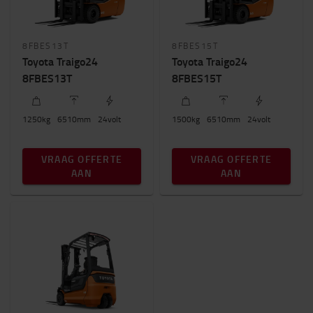
8FBES13T
8FBES15T
Toyota Traigo24
Toyota Traigo24
8FBES13T
8FBES15T
1250
kg
6510
mm
24
volt
1500
kg
6510
mm
24
volt
VRAAG OFFERTE
VRAAG OFFERTE
AAN
AAN