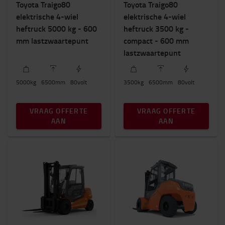
Toyota Traigo80
Toyota Traigo80
elektrische 4-wiel
elektrische 4-wiel
heftruck 5000 kg - 600
heftruck 3500 kg -
mm lastzwaartepunt
compact - 600 mm
lastzwaartepunt
5000
kg
6500
mm
80
volt
3500
kg
6500
mm
80
volt
VRAAG OFFERTE
VRAAG OFFERTE
AAN
AAN