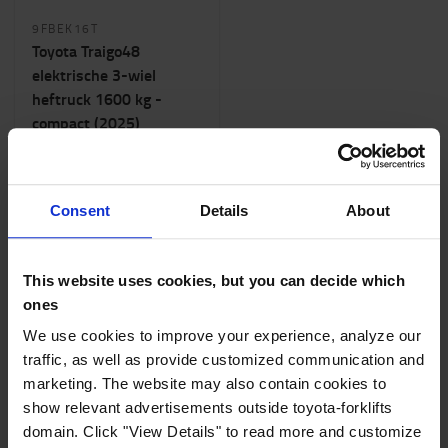
9FBEK16T
Toyota Traigo48
elektrische 3-wiel
heftruck 1600 kg -
compact (2025)
1600
kg
7500
mm
48
volt
Consent
Details
About
VRAAG OFFERTE
AAN
This website uses cookies, but you can decide which
ones
9 van 34 producten worden getoond
We use cookies to improve your experience, analyze our
traffic, as well as provide customized communication and
MEER LADEN
marketing. The website may also contain cookies to
show relevant advertisements outside toyota-forklifts
domain. Click "View Details" to read more and customize