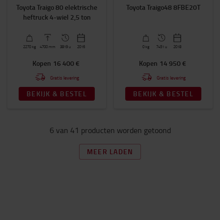
Totale hoogte (mm)
Toyota Traigo 80 elektrische
Toyota Traigo48 8FBE20T
1900mm
-
3200mm
heftruck 4-wiel 2,5 ton
Vrije heffing (mm)
2270
kg
4700
mm
3819 u
2016
0
kg
7451 u
2018
Ja
(38)
Kopen
16 400 €
Kopen
14 950 €
Gratis levering
Gratis levering
Cabine
BEKIJK & BESTEL
BEKIJK & BESTEL
Ja
(22)
Nee
(16)
6 van 41 producten worden getoond
Garantie
Premium+
(31)
MEER LADEN
Premium
(5)
Basic
(2)