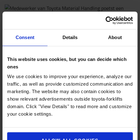
Consent
Details
About
Goedgekeurd en zorgvuldig hersteld
This website uses cookies, but you can decide which
Onze tweedehands heftrucks worden steeds
in
ones
optimale staat gebracht door onze ervaren
We use cookies to improve your experience, analyze our
hoogste
techniekers en voldoen aan de
traffic, as well as provide customized communication and
kwaliteitsnormen
.
marketing. The website may also contain cookies to
uitgebreide garantie
Geniet van onze
, zelfs wanneer
show relevant advertisements outside toyota-forklifts
er onverwacht iets misgaat.
domain. Click "View Details" to read more and customize
Geïnteresseerd
in
een
van
onze
tweedehands
your cookie settings.
modellen
?
Onze
experts
helpen
je
graag
verder
.
NEEM CONTACT OP MET ONS