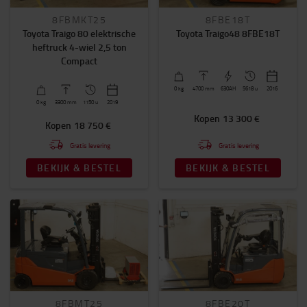
Bouwjaar
8FBMKT25
8FBE18T
2014
-
2021
Toyota Traigo 80 elektrische
Toyota Traigo48 8FBE18T
heftruck 4-wiel 2,5 ton
Compact
Vorklengte (mm)
1200
(27)
0
kg
4700
mm
630AH
5618 u
2016
0
kg
3300
mm
1150 u
2019
1150
(4)
Kopen
13 300 €
Kopen
18 750 €
1100
(4)
Gratis levering
Gratis levering
MEER TONEN
BEKIJK & BESTEL
BEKIJK & BESTEL
Type mast
Triplex (3-delig) met vrije heffing
(35)
Duplex (2-delig)
(3)
Aandrijving
Elektrisch
(38)
8FBMT25
8FBE20T