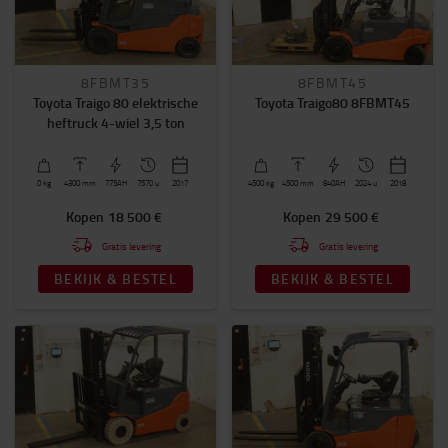
Tweedehands elektrische transpalletten
Tweedehands handtranspalletten
Tweedehands orderpicktrucks
8FBMT35
8FBMT45
Tweedehands elektrische trekkers
Toyota Traigo 80 elektrische
Toyota Traigo80 8FBMT45
heftruck 4-wiel 3,5 ton
Hefhoogte (mm)
3300mm
-
6000mm
0
kg
4300
mm
775AH
7570 u
2017
4500
kg
4500
mm
840AH
2024 u
2018
Capaciteit (kg)
Kopen
18 500 €
Kopen
29 500 €
1500kg
-
7000kg
Gratis levering
Gratis levering
BEKIJK & BESTEL
BEKIJK & BESTEL
Prijs
0€
-
49000€
Draaiuren (u)
0
-
7600