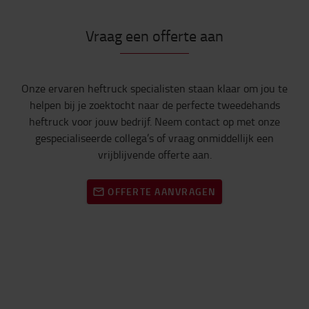
Vraag een offerte aan
Onze
ervaren
heftruck
specialisten
staan
klaar
om
jou
te
helpen
bij
je
zoektocht
naar
de
perfecte
tweedehands
heftruck
voor
jouw
bedrijf
. Neem contact op met
onze
gespecialiseerde
collega’s
of
vraag
onmiddellijk
een
vrijblijvende
offerte
aan
.
OFFERTE AANVRAGEN