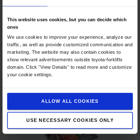
This website uses cookies, but you can decide which
ones
We use cookies to improve your experience, analyze our
traffic, as well as provide customized communication and
Stapelaars
marketing. The website may also contain cookies to
show relevant advertisements outside toyota-forklifts
Op zoek naar een nieuwe stapelaar? Ontdek het
domain. Click "View Details" to read more and customize
volledige aanbod in deze brochure.
your cookie settings.
Download de brochure
ALLOW ALL COOKIES
USE NECESSARY COOKIES ONLY