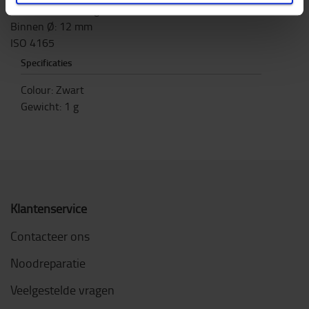
Installatieafmetingen: 18,5 mm
Binnen Ø: 12 mm
ISO 4165
Specificaties
Colour
:
Zwart
Gewicht
:
1
g
Klantenservice
Contacteer ons
Noodreparatie
Veelgestelde vragen