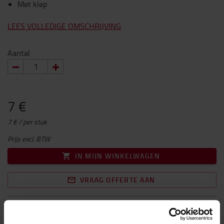
Met klep
LEES VOLLEDIGE OMSCHRIJVING
Aantal
7 €
7 € / per stuk
Prijs excl. BTW
IN MIJN WINKELWAGEN
VRAAG OFFERTE AAN
Gratis levering
Geschatte levertijd op aanvraag.