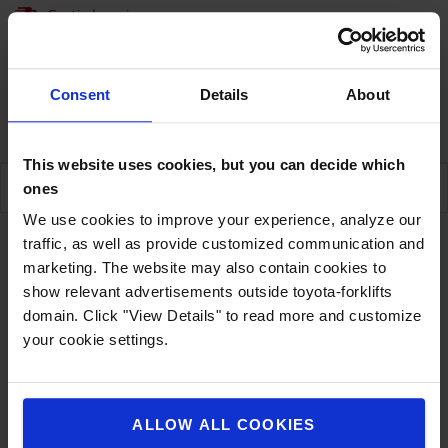
Gratis levering
Geschatte levertijd op aanvraag.
1 Verzenden 10/08/2026
Consent
Details
About
Garantie
This website uses cookies, but you can decide which
SPECIFICATIES
ones
We use cookies to improve your experience, analyze our
traffic, as well as provide customized communication and
marketing. The website may also contain cookies to
Specificaties
show relevant advertisements outside toyota-forklifts
domain. Click "View Details" to read more and customize
your cookie settings.
Met deze stekker kunt u uw elektronische
apparaten, zoals laptop, tablet, scanner, enz. op
een flexibele en eenvoudige manier opladen en
ALLOW ALL COOKIES
gebruiken. Geschikt voor aansluitingen met 12 mm