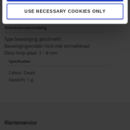
ingang volgens ISO 4165 en 20,5 mm volgens SAE.
Ontwerp: haaks, 12 - 24 V, max. 8 A, ISO 4165 /
USE NECESSARY COOKIES ONLY
SAE
Technische omschrijving
Type bevestiging: geschroefd
Bevestigingsmiddel: Huls met schroefdraad
Dikte Amp-plaat: 2 - 8 mm
Specificaties
Colour
:
Zwart
Gewicht
:
1
g
Klantenservice