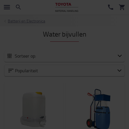
Batterij en Electronica
Water bijvullen
Sorteer op:
Alle Accessoires
Populariteit
Nieuw binnen
Vorken en Verlengvorken
Heftruck voorzetapparatuur
Veiligheid
Trolleys en scooters
Batterij en Electronica
Interieur
Stoelen