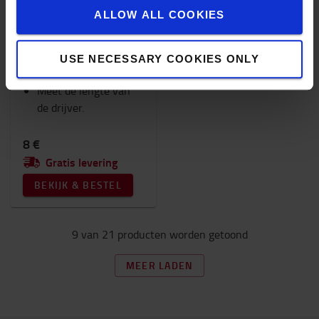
ALLOW ALL COOKIES
BFS - Maatstaf,
USE NECESSARY COOKIES ONLY
Meet de lengte van
de drijver.
8 €
Gratis levering
BEKIJK & BESTEL
9 van 21 producten worden getoond
MEER LADEN