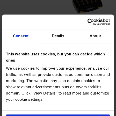
BFS - Watervul
BFS -
aansluiting
Reserveonderdelen
doos (leeg) voor water
Watervulconnector
bijvulonderdelen
Consent
Details
About
voor BFS. Mannetje
en vrouwtje
Een perfecte doos
voor uw BFS-items
This website uses cookies, but you can decide which
ones
Vanaf 21 €
35 €
We use cookies to improve your experience, analyze our
Gratis levering
Gratis levering
traffic, as well as provide customized communication and
BEKIJK & BESTEL
BEKIJK & BESTEL
marketing. The website may also contain cookies to
show relevant advertisements outside toyota-forklifts
domain. Click "View Details" to read more and customize
your cookie settings.