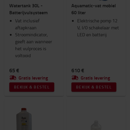
Watertank 30L -
Aquamatic-vat mobiel
RAM-montage
Batterijvulsysteem
60 liter
Werkkleding
Vat inclusief
Fan Shop
Elektrische pomp 12
aftapkraan
Verlichting
V, I/0 schakelaar met
Stroomindicator,
Winter
LED en batterij
geeft aan wanneer
Werkplek en magazijn
het vulproces is
Categorie
voltooid
Water bijvullen
(21)
65 €
610 €
Gratis levering
Gratis levering
BEKIJK & BESTEL
BEKIJK & BESTEL