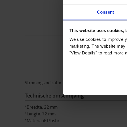
Consent
This website uses cookies, 
We use cookies to improve yo
marketing. The website may a
"View Details" to read more 
Stromingsindicator voor uw BFS
Technische omschrijving
*Breedte: 22 mm
*Lengte: 72 mm
*Materiaal: Plastic