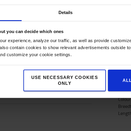
Details
SPECIFICATIES
but you can decide which ones
ur experience, analyze our traffic, as well as provide customi
lso contain cookies to show relevant advertisements outside toy
and customize your cookie settings.
Specificaties
USE NECESSARY COOKIES
AL
ONLY
Speci
Colour
Breed
Lengt