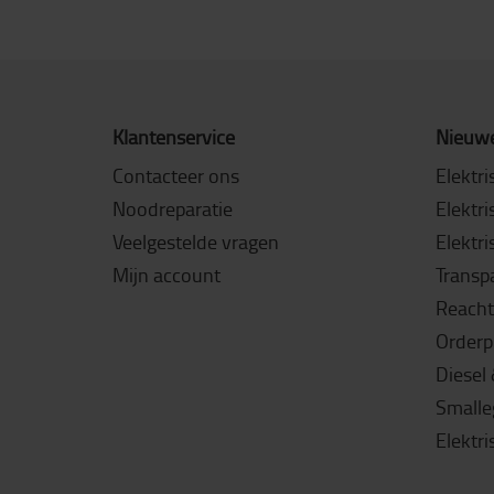
Klantenservice
Nieuwe
Contacteer ons
Elektri
Noodreparatie
Elektri
Veelgestelde vragen
Elektri
Mijn account
Transpa
Reacht
Orderp
Diesel
Smalle
Elektri