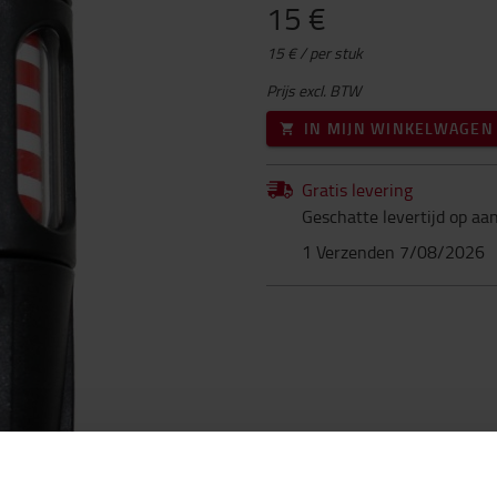
15 €
15 € / per stuk
Prijs excl. BTW
IN MIJN WINKELWAGEN
Gratis levering
Geschatte levertijd op aa
1 Verzenden 7/08/2026