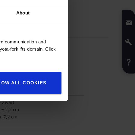
About
zed communication and
ota-forklifts domain. Click
LOW ALL COOKIES
ficaties
:
Zwart
te
:
2,2
cm
h
:
7,2
cm