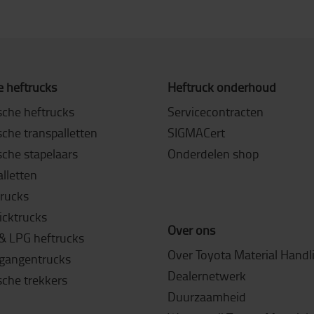
 heftrucks
Heftruck onderhoud
sche heftrucks
Servicecontracten
sche transpalletten
SIGMACert
sche stapelaars
Onderdelen shop
lletten
rucks
icktrucks
Over ons
 & LPG heftrucks
Over Toyota Material Handl
gangentrucks
Dealernetwerk
sche trekkers
Duurzaamheid