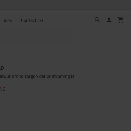
Jobs
Contact ✉️
AD
tuur om te zorgen dat er stroming is
ING