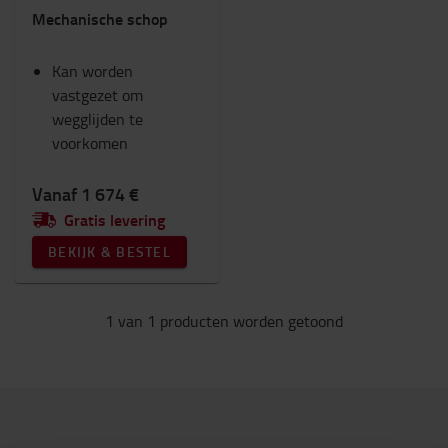
Mechanische schop
RAM-montage
Werkkleding
Kan worden
Fan Shop
vastgezet om
Verlichting
wegglijden te
Winter
voorkomen
Werkplek en magazijn
Categorie
Vanaf 1 674 €
Gratis levering
Schep
(1)
BEKIJK & BESTEL
1 van 1 producten worden getoond