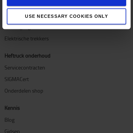
Orderpicktrucks
Diesel & LPG heftrucks
USE NECESSARY COOKIES ONLY
Smallegangentrucks
Elektrische trekkers
Heftruck onderhoud
Servicecontracten
SIGMACert
Onderdelen shop
Kennis
Blog
Gidsen