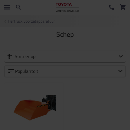
Heftruck voorzetapparatuur
Schep
Sorteer op:
Alle Accessoires
Populariteit
Nieuw binnen
Vorken en Verlengvorken
Heftruck voorzetapparatuur
Veiligheid
Trolleys en scooters
Batterij en Electronica
Interieur
Stoelen