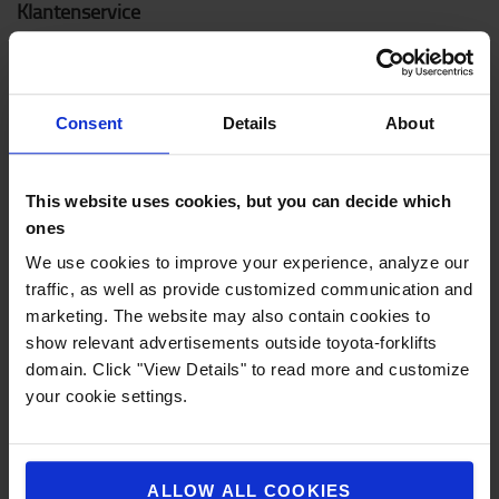
Klantenservice
Contacteer ons
Noodreparatie
Consent
Details
About
Veelgestelde vragen
Mijn account
This website uses cookies, but you can decide which
ones
Nieuwe heftrucks
We use cookies to improve your experience, analyze our
traffic, as well as provide customized communication and
Elektrische heftrucks
marketing. The website may also contain cookies to
Elektrische transpalletten
show relevant advertisements outside toyota-forklifts
domain. Click "View Details" to read more and customize
Elektrische stapelaars
your cookie settings.
Transpalletten
Reachtrucks
ALLOW ALL COOKIES