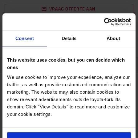
VRAAG OFFERTE AAN
Gratis levering
Geschatte levertijd op aanvraag.
Consent
Details
About
1 Verzenden 10/08/2026
This website uses cookies, but you can decide which
SPECIFICATIES
ones
We use cookies to improve your experience, analyze our
traffic, as well as provide customized communication and
marketing. The website may also contain cookies to
Specificaties
show relevant advertisements outside toyota-forklifts
domain. Click "View Details" to read more and customize
your cookie settings.
Met deze slang sluit je de gasgestuurde heftrucks aan op
de benodigde gasflessen. De slang is robuust en
duurzaam