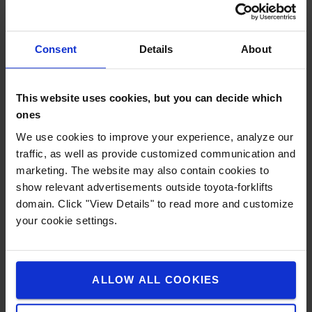
aanbeveling: Basis rond 1” kogel of Basis rond 1,5”
kogel. Ø incl. schoepen: 95 mm, Ø zonder schoepen:
76 mm, hoogte: 121 mm
Consent
Details
About
RAM-bevestigingen zijn erg flexibel. Maar wat hebt
u precies nodig?
This website uses cookies, but you can decide which
Een werkend RAM-bevestigingssysteem bestaat
ones
altijd uit een basis met klemmen, een
aansluiting/arm en een houder voor uitrusting. Dit
We use cookies to improve your experience, analyze our
is een goede basis voor uw individuele houder.
traffic, as well as provide customized communication and
marketing. The website may also contain cookies to
Welke basis met klemmen moet u gebruiken?
show relevant advertisements outside toyota-forklifts
Afhankelijk van het gewicht van de te installeren
domain. Click "View Details" to read more and customize
uitrusting, zijn er vier verschillende systemen.
your cookie settings.
Deze verschillen voornamelijk wat het formaat van
de aansluitkogels betreft, van 1 inch tot 2,25 inch:
1 inch (formaat B): Voor lichte uitrusting tot 0,9
ALLOW ALL COOKIES
kg
1,5 inch (formaat C): Voor uitrusting tot 1,8 kg