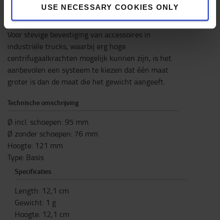
2,25 inch (formaat D): Voor zware uitrusting tot
USE NECESSARY COOKIES ONLY
2,7 kg
Voor stevige bevestiging van accessoires in
industriële trucks, waarbij erg hoge
centrifugaalkrachten mogelijk kunnen zijn, is het
aanbevolen een systeem te kiezen dat één maat
groter is dan de maat die het gewicht aangeeft.
Technische omschrijving
Ø incl. schoepen: 95 mm
Ø zonder schoepen: 76 mm
Hoogte: 121 mm
Type: Basis
Specificaties
Length
:
12,1
cm
Gewicht
:
1
g
Hoogte
:
12,1
cm