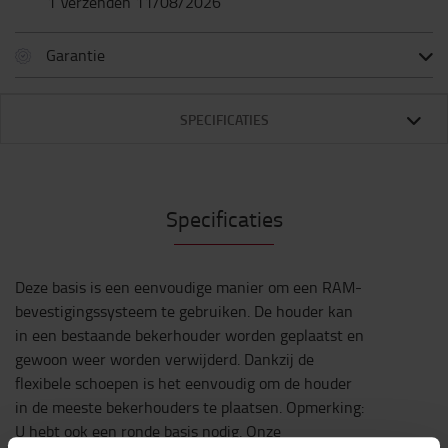
1 Verzenden 11/08/2026
Garantie
SPECIFICATIES
Specificaties
Deze basis is een eenvoudige manier om een RAM-
bevestigingssysteem te gebruiken. De houder kan
in een bestaande bekerhouder worden geplaatst en
gewoon weer worden verwijderd. Dankzij de
flexibele schoepen is het eenvoudig om de houder
in de meeste bekerhouders te plaatsen. Opmerking:
U hebt ook een ronde basis nodig. Onze