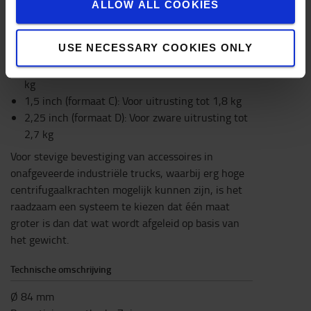
ALLOW ALL COOKIES
uitrusting, zijn er vier verschillende systemen.
Deze verschillen voornamelijk wat het formaat van
de aansluitkogels betreft, van 1 inch tot 2,25 inch:
USE NECESSARY COOKIES ONLY
1 inch (formaat B): Voor lichte uitrusting tot 0,9
kg
1,5 inch (formaat C): Voor uitrusting tot 1,8 kg
2,25 inch (formaat D): Voor zware uitrusting tot
2,7 kg
Voor stevige bevestiging van accessoires in
onafgeveerde industriële trucks, waarbij erg hoge
centrifugaalkrachten mogelijk kunnen zijn, is het
raadzaam een systeem te kiezen dat één maat
groter is dan dat wat wordt afgeleid op basis van
het gewicht.
Technische omschrijving
Ø 84 mm