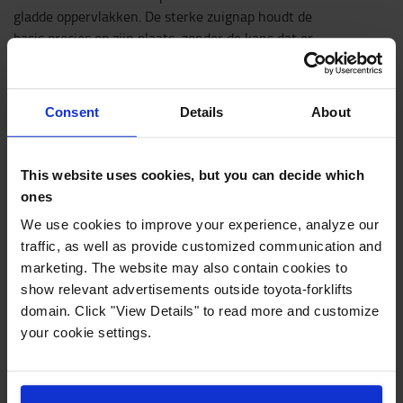
gladde oppervlakken. De sterke zuignap houdt de
basis precies op zijn plaats, zonder de kans dat er
iets wegglijdt. Met de basis met zuignap kunnen
RAM-bevestigingssystemen zeer snel en zonder
gereedschap worden geïnstalleerd, zonder gaten in
Consent
Details
About
het voertuig te boren. Zo kunt u bijvoorbeeld
kleinere apparaten op de ruit van de
bestuurderscabine of andere gladde en niet-
This website uses cookies, but you can decide which
poreuze oppervlakken bevestigen.
ones
RAM-bevestigingen zijn erg flexibel. Maar wat hebt
We use cookies to improve your experience, analyze our
u precies nodig?
traffic, as well as provide customized communication and
marketing. The website may also contain cookies to
Een werkend RAM-bevestigingssysteem bestaat
show relevant advertisements outside toyota-forklifts
altijd uit een basis met klemmen, een
domain. Click "View Details" to read more and customize
aansluiting/arm en een houder voor uitrusting. Dit
your cookie settings.
is een goede basis voor uw individuele houder.
Welke basis met klemmen moet u gebruiken?
Afhankelijk van het gewicht van de te installeren