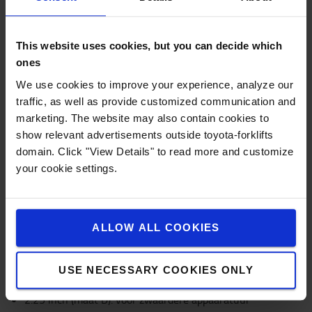
poreuze oppervlakken
Met RAM-mounts kan je vele kanten op, maar wat
This website uses cookies, but you can decide which
heb je precies nodig?
ones
Een werken RAM-systeem bestaat altijd uit een
We use cookies to improve your experience, analyze our
basis, een verbinding/arm en een
traffic, as well as provide customized communication and
apparatuurhouder. Dit alles is een goede basis voor
marketing. The website may also contain cookies to
uw individuele houder.
show relevant advertisements outside toyota-forklifts
domain. Click "View Details" to read more and customize
Welke basis moet je gebruiken?
your cookie settings.
Afhankelijk van het gewicht van de te installeren
apparatuur zijn er vier verschillende systemen.
Deze verschillen voornamelijk door de grootte van
de verbindingskogels van 1 inch tot 2,25 inch:
ALLOW ALL COOKIES
1 inch (maat B): voor lichte apparatuur tot 0,9
kg
USE NECESSARY COOKIES ONLY
1.5 inch (maat C): voor apparatuur tot 1,8 kg
2.25 inch (maat D): voor zwaardere appaaratuur