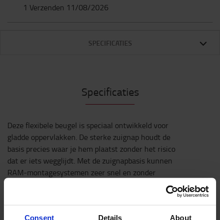
1 Verzenden 11/08/2026
SPECIFICATIES
Specificaties
Deze flexibele beugel is speciaal ontwikkeld voor
gladde oppervlakken. De sterke zuignap houdt de
basis precies waar je hem plaatst zonder het risico
dat er iets wegglijdt. Met de zuignapbasis kunnen
RAM-montagesystemen zeer snel en zonder
gereedschap of zonder boren in uw voertuig
worden geinstalleerd. Bevestig bijvoorbeeld
kleinere apparaten aan het raa, van de
Consent
Details
About
bestuurderscabine of andere gladde en niet-