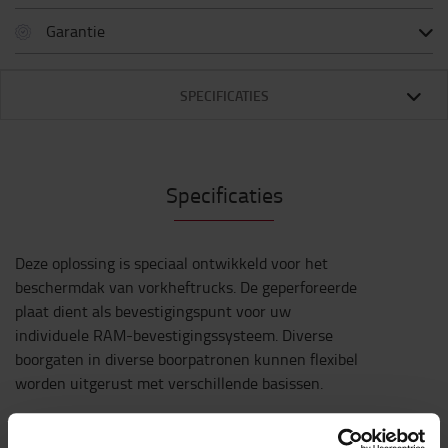
Garantie
SPECIFICATIES
Specificaties
Deze oplossing is speciaal ontwikkeld voor het
beschermdak van vorkheftrucks. De geperforeerde
plaat dient als bevestigingspunt voor uw
individuele RAM-bevestigingssysteem. Diverse
boorgaten in diverse boorpatronen kunnen flexibel
worden uitgerust met verschillende basissen.
RAM-bevestigingen zijn erg flexibel. Maar wat hebt
u precies nodig?