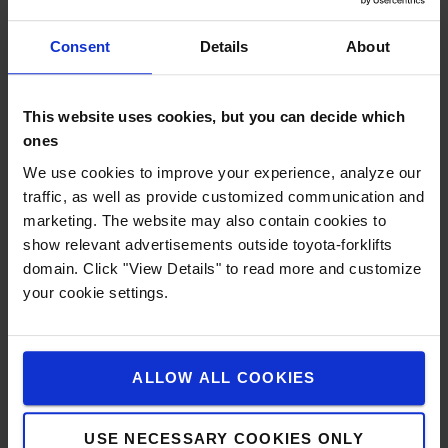
Een werkend RAM-bevestigingssysteem bestaat
Consent
Details
About
altijd uit een basis met klemmen, een
aansluiting/arm en een houder voor uitrusting. Dit
is een goede basis voor uw individuele houder.
This website uses cookies, but you can decide which
Welke basis met klemmen moet u gebruiken?
ones
Afhankelijk van het gewicht van de te installeren
We use cookies to improve your experience, analyze our
uitrusting, zijn er vier verschillende systemen.
traffic, as well as provide customized communication and
Deze verschillen voornamelijk wat het formaat van
marketing. The website may also contain cookies to
de aansluitkogels betreft, van 1 inch tot 2,25 inch:
show relevant advertisements outside toyota-forklifts
1 inch (formaat B): Voor lichte uitrusting tot 0,9
domain. Click "View Details" to read more and customize
kg
your cookie settings.
1,5 inch (formaat C): Voor uitrusting tot 1,8 kg
2,25 inch (formaat D): Voor zware uitrusting tot
2,7 kg
ALLOW ALL COOKIES
Voor stevige bevestiging van accessoires in
onafgeveerde industriële trucks, waarbij erg hoge
USE NECESSARY COOKIES ONLY
centrifugaalkrachten mogelijk kunnen zijn, is het