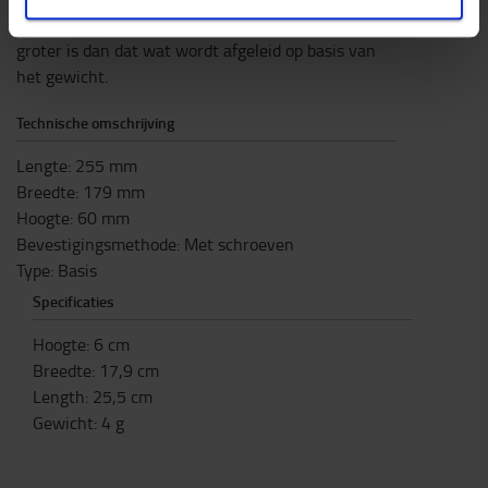
raadzaam een systeem te kiezen dat één maat
groter is dan dat wat wordt afgeleid op basis van
het gewicht.
Technische omschrijving
Lengte: 255 mm
Breedte: 179 mm
Hoogte: 60 mm
Bevestigingsmethode: Met schroeven
Type: Basis
Specificaties
Hoogte
:
6
cm
Breedte
:
17,9
cm
Length
:
25,5
cm
Gewicht
:
4
g