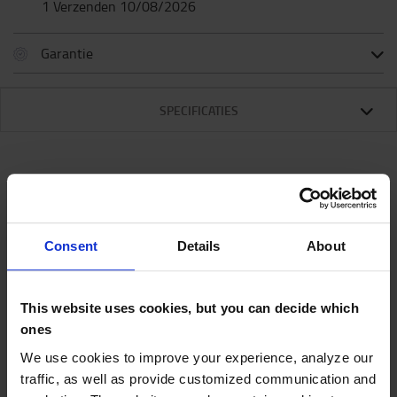
1 Verzenden 10/08/2026
Garantie
SPECIFICATIES
Specificaties
Consent
Details
About
Dit systeem met slimme achteruitrijsensoren
reageert op de omgeving. Via een ingebouwde
microfoon meet dit apparaat voortdurend het
This website uses cookies, but you can decide which
omgevingsgeluid. Een ingebouwde microprocessor
ones
past het volume van het waarschuwingssignaal
We use cookies to improve your experience, analyze our
automatisch aan, zodat het steeds circa 5 dB
traffic, as well as provide customized communication and
boven het gemeten niveau ligt. Op die manier