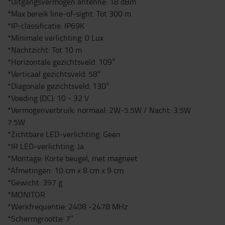
*Uitgangsvermogen antenne: 18 dBm
*Max bereik line-of-sight: Tot 300 m
*IP-classificatie: IP69K
*Minimale verlichting: 0 Lux
*Nachtzicht: Tot 10 m
*Horizontale gezichtsveld: 109°
*Verticaal gezichtsveld: 58°
*Diagonale gezichtsveld: 130°
*Voeding (DC): 10 - 32 V
*Vermogenverbruik: normaal: 2W-5.5W / Nacht: 3.5W
7.5W
*Zichtbare LED-verlichting: Geen
*IR LED-verlichting: Ja
*Montage: Korte beugel, met magneet
*Afmetingen: 10 cm x 8 cm x 9 cm
*Gewicht: 397 g
*MONITOR
*Werkfrequentie: 2408 -2478 MHz
*Schermgrootte: 7”