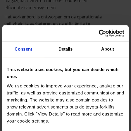
magazijnactiviteiten met ons robuuste en
efficiënte camerasysteem.
Het vorkenbord is ontworpen om de operationele
veiligheid te verbeteren en de efficiëntie te
stroomlijnen. Dit systeem heeft een magnetische
bevestiging op het vorkenbord, waardoor boren
niet nodig is en de structurele integriteit behouden
Consent
Details
About
blijft. Het draadloze ontwerp met een powerbank
vereenvoudigt de installatie aanzienlijk door de
uitdagingen van kabelbeheer naar het vorkenbord
This website uses cookies, but you can decide which
weg te nemen, waardoor de risico's van onderhoud
ones
en nlmage worden verminderd.
We use cookies to improve your experience, analyze our
Doordat de camera op het vorkenbord is geplaatst,
traffic, as well as provide customized communication and
blijft hij beschermd tegen botsingen met pallets.
marketing. The website may also contain cookies to
Laad de powerbank gewoon 's nachts op voor een
show relevant advertisements outside toyota-forklifts
continue werking. Optimaliseer uw
domain. Click "View Details" to read more and customize
magazijnactiviteiten met ons robuuste en
your cookie settings.
efficiënte camerasysteem.