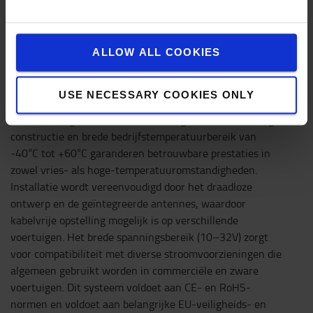
weergavemodi zoals enkelvoudige, split-screen, triple-
en quad-weergave. Dankzij de robuuste behuizing, anti-
glans scherm en intuïtieve interface is het ideaal voor
gebruik in industriële voertuigen, transportvloten,
ALLOW ALL COOKIES
landbouwmachines en andere mobiele installaties.
Gemaakt om zware omstandigheden te weerstaan, is de
USE NECESSARY COOKIES ONLY
camera IP69K-gecertificeerd voor water- en
stofbestendigheid en schokbestendig tot 10G. De stevige
constructie en brede bedrijfstemperatuurbereik van
-40°C tot +60°C garanderen betrouwbare prestaties in
zowel vries- als hoge-temperatuuromstandigheden.
Installatie wordt vereenvoudigd door het draadloze
ontwerp en de geïntegreerde antennes, waardoor
kabelvrije opstelling mogelijk is op verschillende
voertuigen. Het brede spanningsbereik (10–32V) zorgt
voor compatibiliteit met diverse stroomvoorzieningen die
algemeen gebruikt worden in commerciële en zware
voertuigen. Dit systeem voldoet aan CE- en RoHS-
normen en voldoet aan belangrijke EU-veiligheids- en