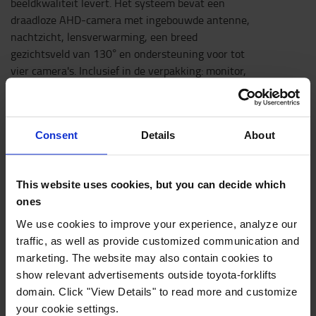
beeldkwaliteit levert. Het systeem bevat een
draadloze AHD-camera met ingebouwde antenne,
nachtzicht, lensverwarming, een breed
gezichtsveld van 130° en ondersteuning voor tot
vier camera's. Inclusief in de verpakking: monitor,
camera, montagebeugel voor de monitor,
montagebeugel voor de camera, antennes, DC
stroomkabel en gebruiksaanwijzing.
Consent
Details
About
Dit professionele draadloze camerasysteem is ontworpen
voor veeleisende omgevingen waar hoge beeldkwaliteit,
duurzaamheid en betrouwbaarheid essentieel zijn. Het
This website uses cookies, but you can decide which
systeem omvat een 7-inch LED-achtergrondverlichte
ones
monitor met scherpe 1080p-video, gecombineerd met
We use cookies to improve your experience, analyze our
een draadloze AHD-camera met een breed gezichtsveld
traffic, as well as provide customized communication and
van 130°, infrarood nachtzicht en geïntegreerde
marketing. The website may also contain cookies to
lensverwarming voor betrouwbare werking onder alle
show relevant advertisements outside toyota-forklifts
licht- en weersomstandigheden. De monitor ondersteunt
domain. Click "View Details" to read more and customize
tot vier triggerbare camera's, met flexibele
your cookie settings.